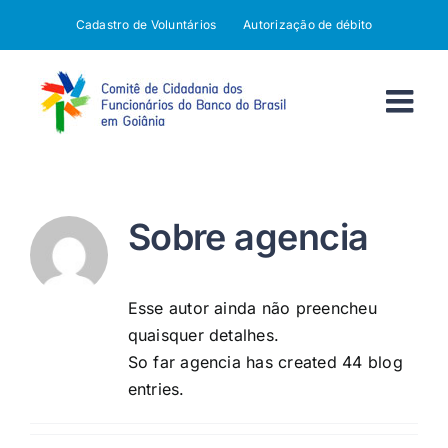
Ir
Cadastro de Voluntários
Autorização de débito
para
o
conteúdo
Sobre
agencia
Esse autor ainda não preencheu
quaisquer detalhes.
So far agencia has created 44 blog
entries.