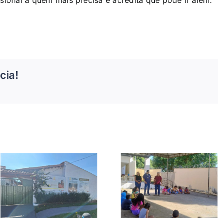
ssional a quem mais precisa e acredita que pode ir além.
cia!