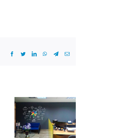
Facebook
Twitter
LinkedIn
WhatsApp
Telegram
E-
mail