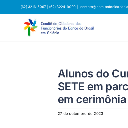
Ir
(62) 3216-5067 | (62) 3224-9099
|
contato@comitedecidadania
para
o
conteúdo
Alunos do Cur
SETE em parc
em cerimônia
27 de setembro de 2023