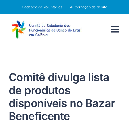
Ir
Cadastro de Voluntários
Autorização de débito
para
o
conteúdo
Comitê divulga lista
de produtos
disponíveis no Bazar
Beneficente