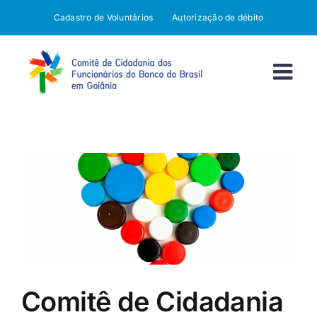
Ir
Cadastro de Voluntários
Autorização de débito
para
o
conteúdo
Comitê de Cidadania