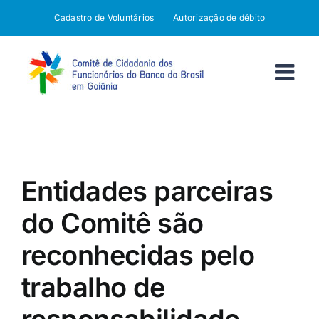
Ir
Cadastro de Voluntários
Autorização de débito
para
o
conteúdo
Entidades parceiras
do Comitê são
reconhecidas pelo
trabalho de