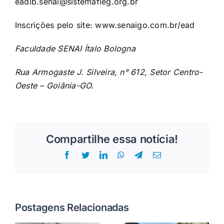
eadib.senai@sistemafieg.org.br
Inscrições pelo site: www.senaigo.com.br/ead
Faculdade SENAI Ítalo Bologna
Rua Armogaste J. Silveira, n° 612, Setor Centro-
Oeste – Goiânia-GO.
Compartilhe essa notícia!
Facebook
Twitter
LinkedIn
WhatsApp
Telegram
E-
mail
Postagens Relacionadas