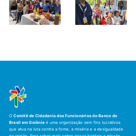
O
Comitê de Cidadania dos Funcionários do Banco do
Brasil em Goiânia
é uma organização sem fins lucrativos
que atua na luta contra a fome, a miséria e a desigualdade
na região. Para saber mais sobre nossa história e missão,