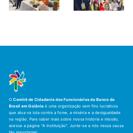
O
Comitê de Cidadania dos Funcionários do Banco do
Brasil em Goiânia
é uma organização sem fins lucrativos
que atua na luta contra a fome, a miséria e a desigualdade
na região. Para saber mais sobre nossa história e missão,
acesse a página “A Instituição”. Junte-se a nós nessa causa
tão importante!