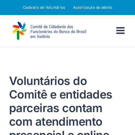
Ir
Cadastro de Voluntários
Autorização de débito
para
o
conteúdo
Voluntários do
Comitê e entidades
parceiras contam
com atendimento