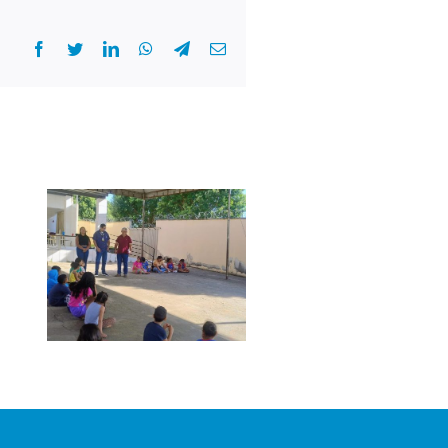
Facebook
Twitter
LinkedIn
WhatsApp
Telegram
E-
mail