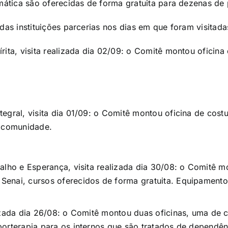
rmática são oferecidas de forma gratuita para dezenas de
 das instituições parcerias nos dias em que foram visita
rita, visita realizada dia 02/09: o Comitê montou oficin
egral, visita dia 01/09: o Comitê montou oficina de costu
a comunidade.
alho e Esperança, visita realizada dia 30/08: o Comitê m
enai, cursos oferecidos de forma gratuita. Equipament
lizada dia 26/08: o Comitê montou duas oficinas, uma de 
orterapia para os internos que são tratados de dependên