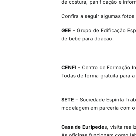
de costura, panificação e info
Confira a seguir algumas fotos
GEE
– Grupo de Edificação Espí
de bebê para doação.
CENFI
– Centro de Formação Int
Todas de forma gratuita para 
SETE
– Sociedade Espírita Trab
modelagem em parceria com o S
Casa de Eurípede
s, visita rea
As oficinas funcionam como lab