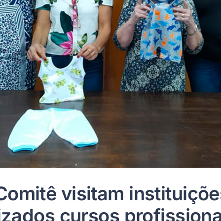
mitê visitam instituiçõe
izados cursos profissiona