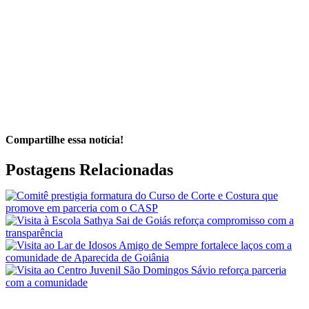
Compartilhe essa notícia!
Facebook
Twitter
LinkedIn
WhatsApp
Telegram
E-
Postagens Relacionadas
mail