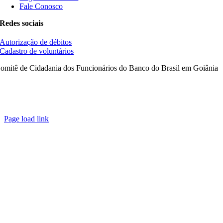
Fale Conosco
Redes sociais
Autorização de débitos
Cadastro de voluntários
omitê de Cidadania dos Funcionários do Banco do Brasil em Goiânia
Page load link
Ir
ao
Topo