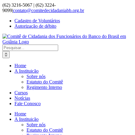
Ir
(62) 3216-5067 | (62) 3224-
para
9099
|
contato@comitedecidadaniabb.org.br
o
Cadastro de Voluntários
conteúdo
Autorização de débito
Buscar
resultados
para:
Home
A Instituição
Sobre nós
Estatuto do Comitê
Regimento Interno
Cursos
Notícias
Fale Conosco
Home
A Instituição
Sobre nós
Estatuto do Comitê