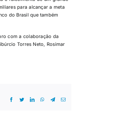
iliares para alcançar a meta
nco do Brasil que também
mbro com a colaboração da
Tibúrcio Torres Neto, Rosimar
Facebook
Twitter
LinkedIn
WhatsApp
Telegram
E-
mail