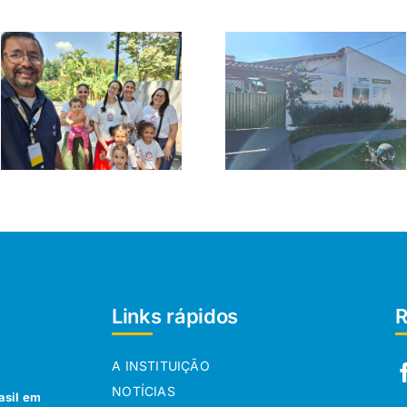
Links rápidos
R
A INSTITUIÇÃO
NOTÍCIAS
asil em