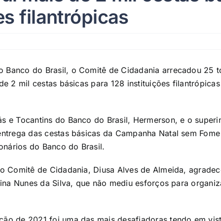
es filantrópicas
o Banco do Brasil, o Comitê de Cidadania arrecadou 25 t
 de 2 mil cestas básicas para 128 instituições filantrópic
ás e Tocantins do Banco do Brasil, Hermerson, e o superi
a entrega das cestas básicas da Campanha Natal sem Fo
nários do Banco do Brasil.
 do Comitê de Cidadania, Diusa Alves de Almeida, agrade
stina Nunes da Silva, que não mediu esforços para organi
ição de 2021 foi uma das mais desafiadoras tendo em vis