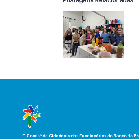
O
Comitê de Cidadania dos Funcionários do Banco do Br