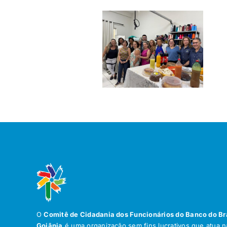
O
Comitê de Cidadania dos Funcionários do Banco do Br
Goiânia
é uma organização sem fins lucrativos que atua na