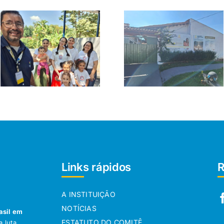
Links rápidos
R
A INSTITUIÇÃO
NOTÍCIAS
asil em
ESTATUTO DO COMITÊ
 luta