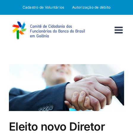
Ir
Cadastro de Voluntários
Autorização de débito
para
o
conteúdo
Eleito novo Diretor