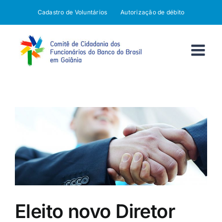
Ir
Cadastro de Voluntários
Autorização de débito
para
o
conteúdo
Eleito novo Diretor