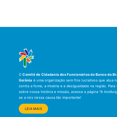
O
Comitê de Cidadania dos Funcionários do Banco do Br
Goiânia
é uma organização sem fins lucrativos que atua na
contra a fome, a miséria e a desigualdade na região. Para
sobre nossa história e missão, acesse a página “A Institui
se a nós nessa causa tão importante!
LEIA MAIS