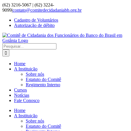
Ir
(62) 3216-5067 | (62) 3224-
para
9099
|
contato@comitedecidadaniabb.org.br
o
Cadastro de Voluntários
conteúdo
Autorização de débito
Buscar
resultados
para:
Home
A Instituição
Sobre nós
Estatuto do Comitê
Regimento Interno
Cursos
Notícias
Fale Conosco
Home
A Instituição
Sobre nós
Estatuto do Comitê