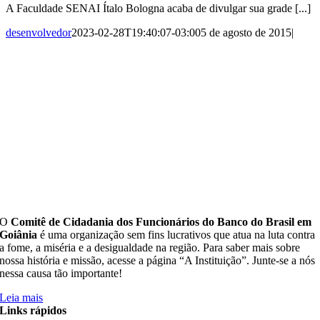
A Faculdade SENAI Ítalo Bologna acaba de divulgar sua grade [...]
desenvolvedor
2023-02-28T19:40:07-03:00
5 de agosto de 2015
|
O
Comitê de Cidadania dos Funcionários do Banco do Brasil em
Goiânia
é uma organização sem fins lucrativos que atua na luta contra
a fome, a miséria e a desigualdade na região. Para saber mais sobre
nossa história e missão, acesse a página “A Instituição”. Junte-se a nós
nessa causa tão importante!
Leia mais
Links rápidos